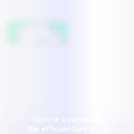
Eén systeem voor
zorgmedewerkers
Slimme innovaties
die efficiëntere zorg