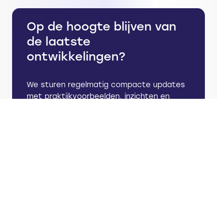
Akoestische
Op de hoogte blijven van
bewaking met
AI
de laatste
ontwikkelingen?
We sturen regelmatig compacte updates
met praktijkvoorbeelden, inzichten en
ontwikkelingen voor bestuurders,
Care Consultant:
innovatiemanagers en zorgprofessionals
brug tussen
techniek en zorg