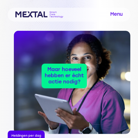
Menu
Maar hoeveel
hebben er écht
actie nodig?
Meldingen per dag