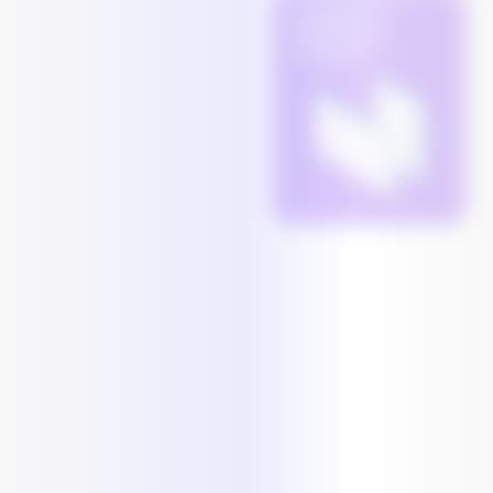
Datagericht
werken met
scenario's