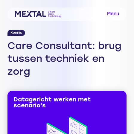
Menu
Kennis
Care Consultant: brug
tussen techniek en
zorg
Datagericht werken met
scenario's