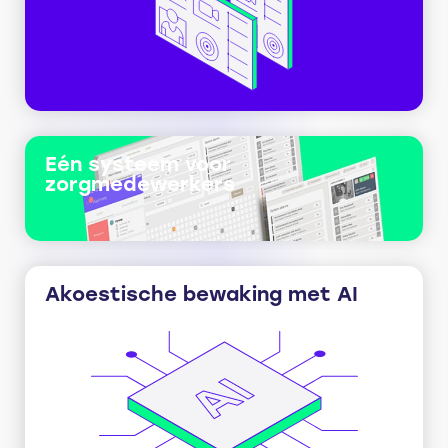
Eén systeem voor
zorgmedewerkers
Akoestische bewaking met AI